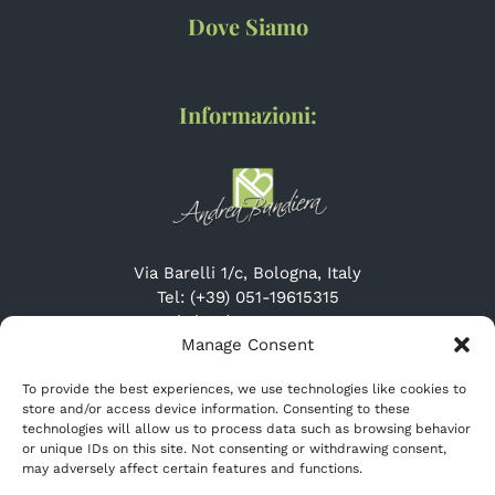
Dove Siamo
Informazioni:
Via Barelli 1/c, Bologna, Italy
Tel: (+39) 051-19615315
Cel: (+39) 345-3132947
Manage Consent
Website: http://www.cremeriascirocco.it
Email: info@cremeriascirocco.it
To provide the best experiences, we use technologies like cookies to
store and/or access device information. Consenting to these
technologies will allow us to process data such as browsing behavior
or unique IDs on this site. Not consenting or withdrawing consent,
may adversely affect certain features and functions.