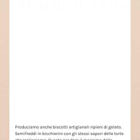
Monoporzion
Produciamo anche biscotti artigianali ripieni di gelato.
Semifreddi in bicchierini con gli stessi sapori delle torte