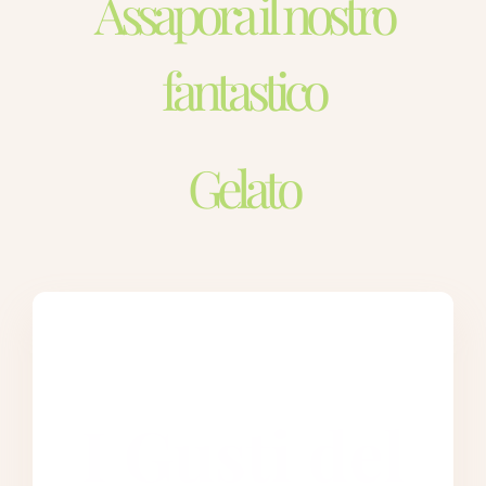
Assapora il nostro
fantastico
Gelato
I Gusti del